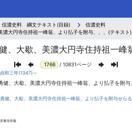
信濃史料 綱文テキスト(目録)
信濃史料
美濃大円寺住持祖一峰翁、より払子を附与、、、(テキスト)
健、大歇、美濃大円寺住持祖一峰
/ 10831ページ