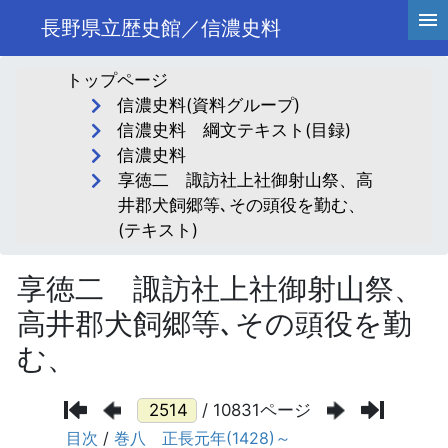
長野県立歴史館／信濃史料
トップページ
信濃史料(資料グループ)
信濃史料 綱文テキスト(目録)
信濃史料
享徳二 諏訪社上社御射山祭、高
井郡犬飼郷等､その頭役を勤む、
(テキスト)
享徳二 諏訪社上社御射山祭、
高井郡犬飼郷等､その頭役を勤
む、
/ 10831ページ