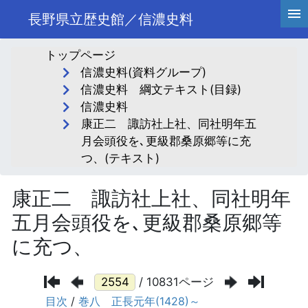
長野県立歴史館／信濃史料
トップページ
信濃史料(資料グループ)
信濃史料 綱文テキスト(目録)
信濃史料
康正二 諏訪社上社、同社明年五
月会頭役を､更級郡桑原郷等に充
つ、(テキスト)
康正二 諏訪社上社、同社明年
五月会頭役を､更級郡桑原郷等
に充つ、
/ 10831ページ