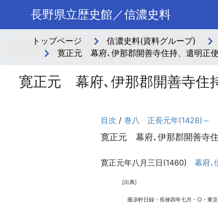
長野県立歴史館／信濃史料
トップページ
信濃史料(資料グループ)
寛正元 幕府､伊那郡開善寺住持、遺明正使
寛正元 幕府､伊那郡開善寺住