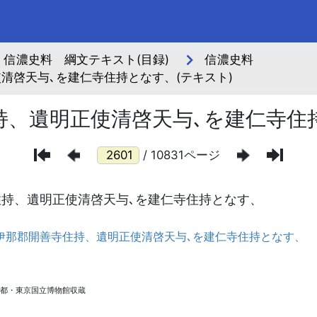
信濃史料 綱文テキスト(目録)
信濃史料
清啓天与､を建仁寺住持となす、(テキスト)
持、遺明正使清啓天与､を建仁寺住
/ 10831ページ