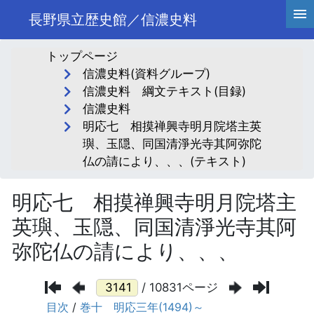
長野県立歴史館／信濃史料
トップページ
信濃史料(資料グループ)
信濃史料 綱文テキスト(目録)
信濃史料
明応七 相摸禅興寺明月院塔主英
璵、玉隠、同国清淨光寺其阿弥陀
仏の請により、、、(テキスト)
明応七 相摸禅興寺明月院塔主
英璵、玉隠、同国清淨光寺其阿
弥陀仏の請により、、、
/ 10831ページ