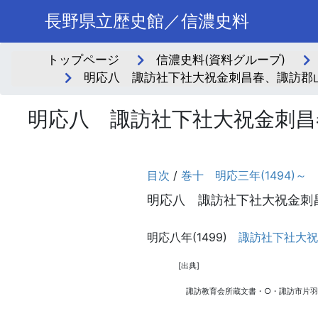
長野県立歴史館／信濃史料
トップページ
信濃史料(資料グループ)
明応八 諏訪社下社大祝金刺昌春、諏訪郡山
明応八 諏訪社下社大祝金刺昌