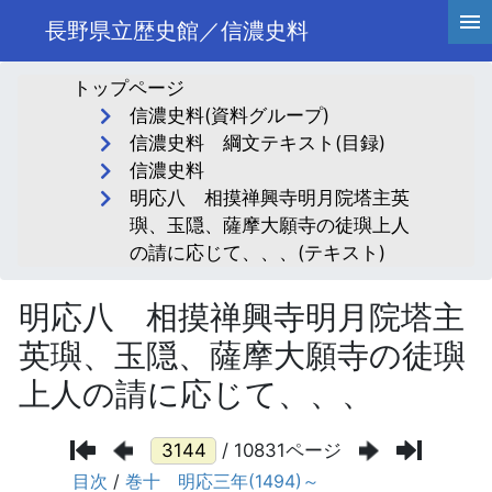
長野県立歴史館／信濃史料
トップページ
信濃史料(資料グループ)
信濃史料 綱文テキスト(目録)
信濃史料
明応八 相摸禅興寺明月院塔主英
璵、玉隠、薩摩大願寺の徒璵上人
の請に応じて、、、(テキスト)
明応八 相摸禅興寺明月院塔主
英璵、玉隠、薩摩大願寺の徒璵
上人の請に応じて、、、
/ 10831ページ