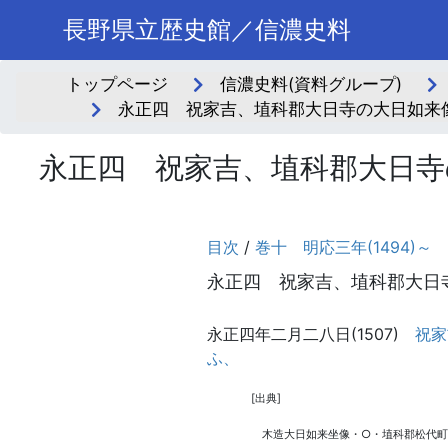
長野県立歴史館／信濃史料
トップページ
信濃史料(資料グループ)
永正四 祝家吉、埴科郡大日寺の大日如来
永正四 祝家吉、埴科郡大日寺