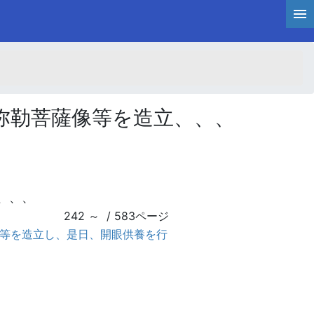
弥勒菩薩像等を造立、、、