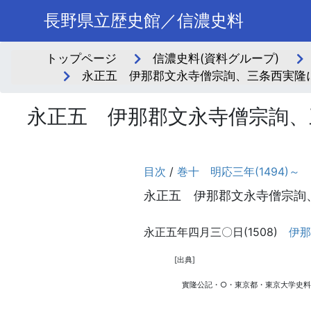
長野県立歴史館／信濃史料
トップページ
信濃史料(資料グループ)
永正五 伊那郡文永寺僧宗詢、三条西実隆に
永正五 伊那郡文永寺僧宗詢、