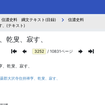
信濃史料 綱文テキスト(目録)
信濃史料
、(テキスト)
、乾叟、寂す、
/ 10831ページ