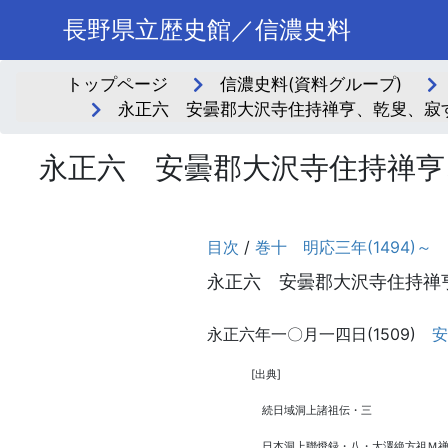
長野県立歴史館／信濃史料
トップページ
信濃史料(資料グループ)
永正六 安曇郡大沢寺住持禅亨、乾叟、寂す
永正六 安曇郡大沢寺住持禅亨