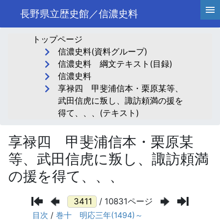
長野県立歴史館／信濃史料
トップページ
信濃史料(資料グループ)
信濃史料 綱文テキスト(目録)
信濃史料
享禄四 甲斐浦信本・栗原某等、
武田信虎に叛し、諏訪頼満の援を
得て、、、(テキスト)
享禄四 甲斐浦信本・栗原某
等、武田信虎に叛し、諏訪頼満
の援を得て、、、
/ 10831ページ