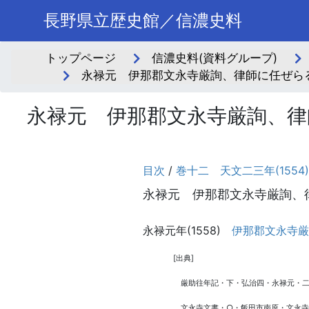
長野県立歴史館／信濃史料
トップページ
信濃史料(資料グループ)
永禄元 伊那郡文永寺厳詢、律師に任ぜら
永禄元 伊那郡文永寺厳詢、律