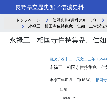
長野県立歴史館／信濃史料
トップページ
信濃史料(資料グループ)
永禄三 相国寺住持集尭、仁如、上堂説法す
永禄三 相国寺住持集尭、仁如