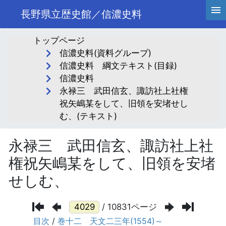
長野県立歴史館／信濃史料
トップページ
信濃史料(資料グループ)
信濃史料 綱文テキスト(目録)
信濃史料
永禄三 武田信玄、諏訪社上社権
祝矢嶋某をして、旧領を安堵せし
む、(テキスト)
永禄三 武田信玄、諏訪社上社
権祝矢嶋某をして、旧領を安堵
せしむ、
/ 10831ページ