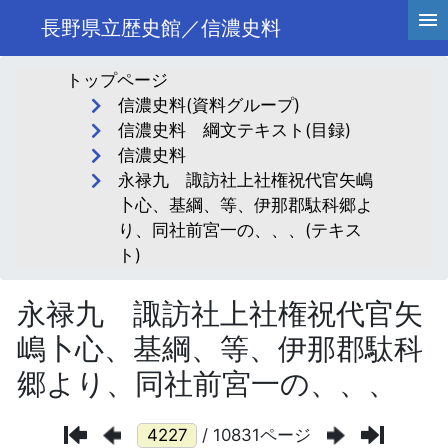
長野県立歴史館／信濃史料
トップページ
信濃史料(資料グループ)
信濃史料 綱文テキスト(目録)
信濃史料
永禄九 諏訪社上社権祝代官矢嶋
卜心、基綱、等、伊那郡駄科郷よ
り、同社前宮一の、、、(テキス
ト)
永禄九 諏訪社上社権祝代官矢
嶋卜心、基綱、等、伊那郡駄科
郷より、同社前宮一の、、、
/ 10831ページ