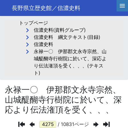
長野県立歴史館／信濃史料
トップページ
信濃史料(資料グループ)
信濃史料 綱文テキスト(目録)
信濃史料
永禄一〇 伊那郡文永寺宗然、山
城醍醐寺行樹院に於いて、深応よ
り伝法潅頂を受く、、、(テキス
ト)
永禄一〇 伊那郡文永寺宗然、
山城醍醐寺行樹院に於いて、深
応より伝法潅頂を受く、、、
/ 10831ページ