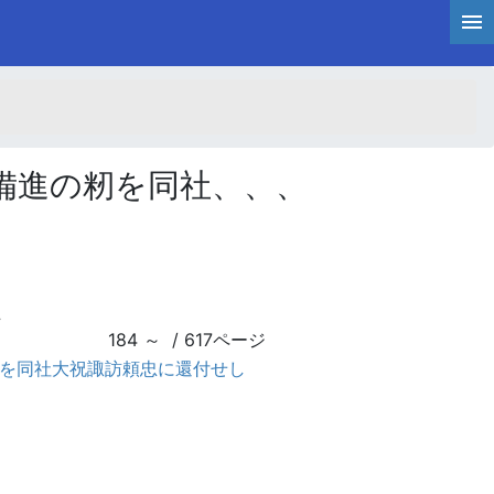
備進の籾を同社、、、