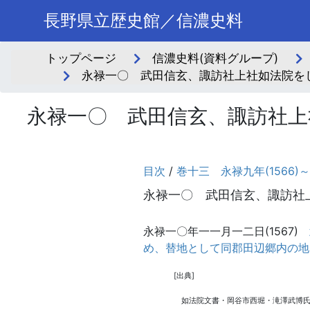
長野県立歴史館／信濃史料
トップページ
信濃史料(資料グループ)
永禄一〇 武田信玄、諏訪社上社如法院を
永禄一〇 武田信玄、諏訪社上