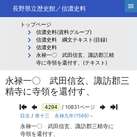
長野県立歴史館／信濃史料
トップページ
信濃史料(資料グループ)
信濃史料 綱文テキスト(目録)
信濃史料
永禄一〇 武田信玄、諏訪郡三精
寺に寺領を還付す、(テキスト)
永禄一〇 武田信玄、諏訪郡三
精寺に寺領を還付す、
/ 10831ページ