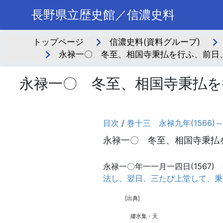
長野県立歴史館／信濃史料
トップページ
信濃史料(資料グループ)
永禄一〇 冬至、相国寺秉払を行ふ、前日
永禄一〇 冬至、相国寺秉払を