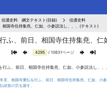
信濃史料 綱文テキスト(目録)
信濃史料
、相国寺住持集尭、仁如、小参説法し、、、(テキスト)
行ふ、前日、相国寺住持集尭、仁
/ 10831ページ