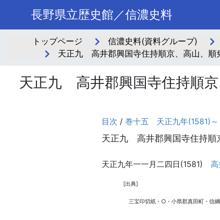
長野県立歴史館／信濃史料
トップページ
信濃史料(資料グループ)
天正九 高井郡興国寺住持順京、高山、順尭
天正九 高井郡興国寺住持順京