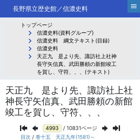
長野県立歴史館／信濃史料
トップページ
信濃史料(資料グループ)
信濃史料 綱文テキスト(目録)
信濃史料
天正九 是より先、諏訪社上社神
長守矢信真、武田勝頼の新館竣工
を賀し、守符、、、(テキスト)
天正九 是より先、諏訪社上社
神長守矢信真、武田勝頼の新館
竣工を賀し、守符、、、
/ 10831ページ