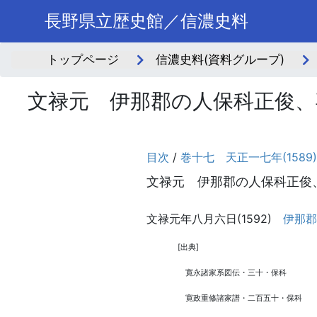
長野県立歴史館／信濃史料
トップページ
信濃史料(資料グループ)
文禄元 伊那郡の人保科正俊、