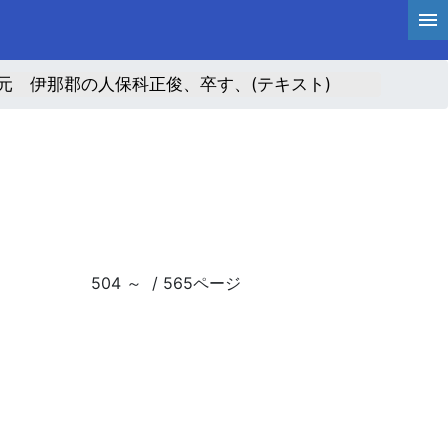
元 伊那郡の人保科正俊、卒す、(テキスト)