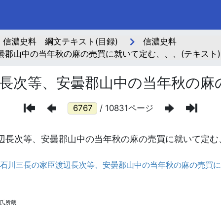
信濃史料 綱文テキスト(目録)
信濃史料
曇郡山中の当年秋の麻の売買に就いて定む、、、(テキスト)
長次等、安曇郡山中の当年秋の麻
/ 10831ページ