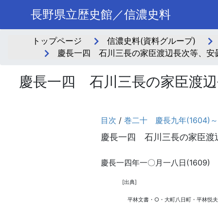
長野県立歴史館／信濃史料
トップページ
信濃史料(資料グループ)
慶長一四 石川三長の家臣渡辺長次等、安
慶長一四 石川三長の家臣渡辺