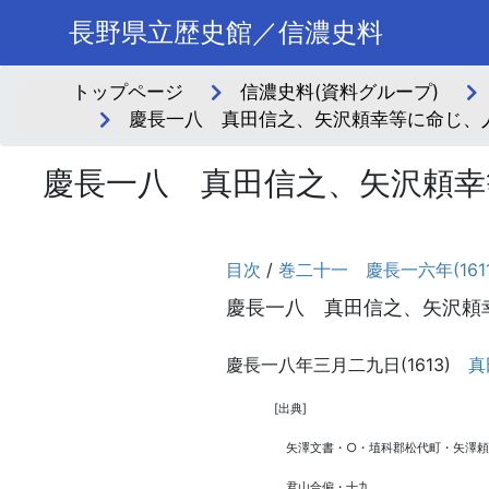
長野県立歴史館／信濃史料
トップページ
信濃史料(資料グループ)
慶長一八 真田信之、矢沢頼幸等に命じ、人
慶長一八 真田信之、矢沢頼幸