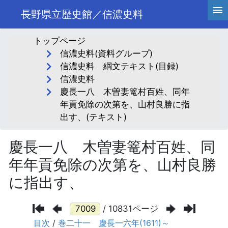
長野県立歴史館／信濃史料
トップページ
信濃史料(資料グループ)
信濃史料 綱文テキスト(目録)
信濃史料
慶長一八 木曽妻篭村百姓、同年
年貢免除の次第を、山村良勝に指
出す、(テキスト)
慶長一八 木曽妻篭村百姓、同
年年貢免除の次第を、山村良勝
に指出す、
/ 10831ページ