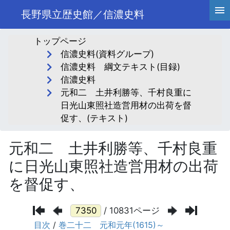
長野県立歴史館／信濃史料
トップページ
信濃史料(資料グループ)
信濃史料 綱文テキスト(目録)
信濃史料
元和二 土井利勝等、千村良重に
日光山東照社造営用材の出荷を督
促す、(テキスト)
元和二 土井利勝等、千村良重
に日光山東照社造営用材の出荷
を督促す、
/ 10831ページ