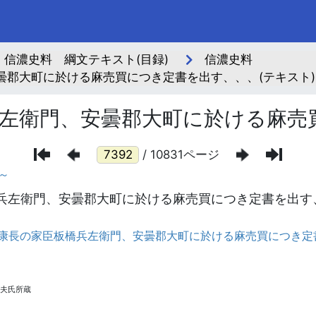
信濃史料 綱文テキスト(目録)
信濃史料
曇郡大町に於ける麻売買につき定書を出す、、、(テキスト)
左衛門、安曇郡大町に於ける麻売
/ 10831ページ