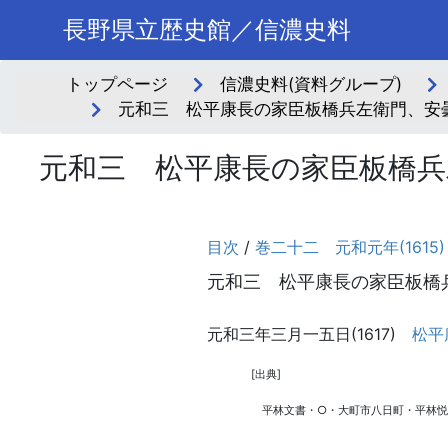
長野県立歴史館／信濃史料
トップページ
信濃史料(資料グループ)
元和三 松平康長の家臣板橋兵左衛門、安
元和三 松平康長の家臣板橋兵