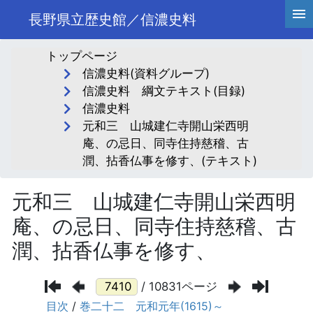
長野県立歴史館／信濃史料
トップページ
信濃史料(資料グループ)
信濃史料 綱文テキスト(目録)
信濃史料
元和三 山城建仁寺開山栄西明
庵、の忌日、同寺住持慈稽、古
潤、拈香仏事を修す、(テキスト)
元和三 山城建仁寺開山栄西明
庵、の忌日、同寺住持慈稽、古
潤、拈香仏事を修す、
/ 10831ページ