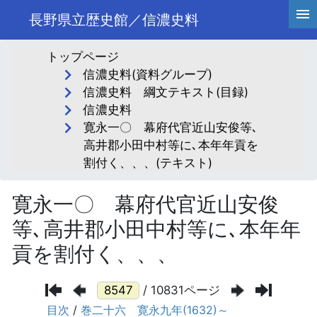
長野県立歴史館／信濃史料
トップページ
信濃史料(資料グループ)
信濃史料 綱文テキスト(目録)
信濃史料
寛永一〇 幕府代官近山安俊等､
高井郡小田中村等に､本年年貢を
割付く、、、(テキスト)
寛永一〇 幕府代官近山安俊
等､高井郡小田中村等に､本年年
貢を割付く、、、
/ 10831ページ