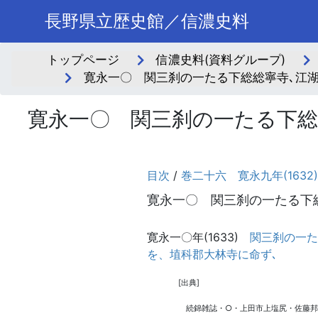
長野県立歴史館／信濃史料
トップページ
信濃史料(資料グループ)
寛永一〇 関三刹の一たる下総総寧寺､江湖
寛永一〇 関三刹の一たる下総