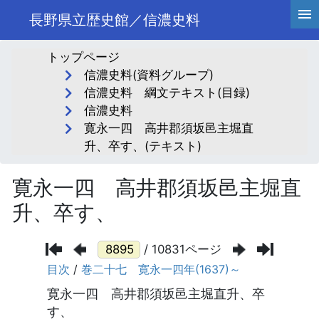
長野県立歴史館／信濃史料
トップページ
信濃史料(資料グループ)
信濃史料 綱文テキスト(目録)
信濃史料
寛永一四 高井郡須坂邑主堀直
升、卒す、(テキスト)
寛永一四 高井郡須坂邑主堀直
升、卒す、
/ 10831ページ