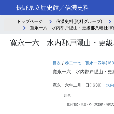
長野県立歴史館／信濃史料
トップページ
信濃史料(資料グループ)
寛永一六 水内郡戸隠山・更級郡八幡社神宮
寛永一六 水内郡戸隠山・更級