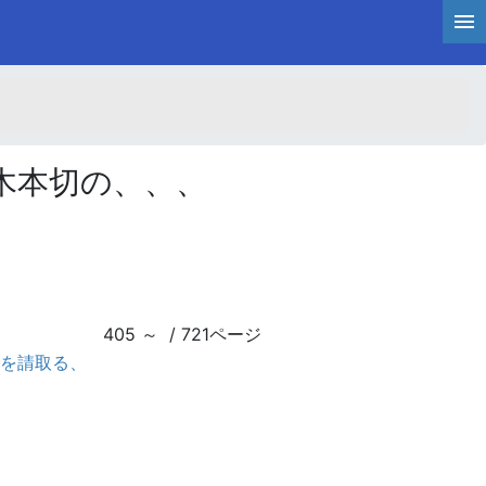
木本切の、、、