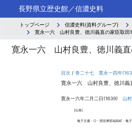
長野県立歴史館／信濃史料
トップページ
信濃史料(資料グループ)
寛永一六 山村良豊、徳川義直の家臣取田寄
寛永一六 山村良豊、徳川義直