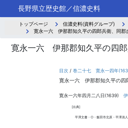
長野県立歴史館／信濃史料
トップページ
信濃史料(資料グループ)
寛永一六 伊那郡知久平の四郎兵衛、同郡虎
寛永一六 伊那郡知久平の四郎