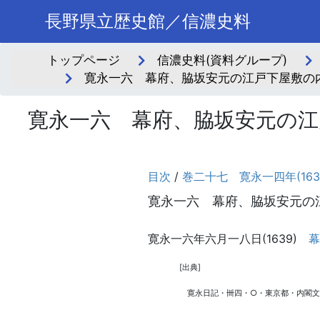
長野県立歴史館／信濃史料
トップページ
信濃史料(資料グループ)
寛永一六 幕府、脇坂安元の江戸下屋敷の内
寛永一六 幕府、脇坂安元の江