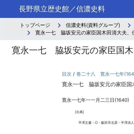
長野県立歴史館／信濃史料
トップページ
信濃史料(資料グループ)
寛永一七 脇坂安元の家臣国木田清大夫、伊
寛永一七 脇坂安元の家臣国木