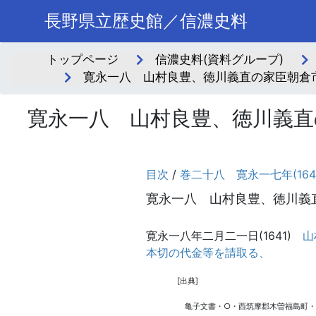
長野県立歴史館／信濃史料
トップページ
信濃史料(資料グループ)
寛永一八 山村良豊、徳川義直の家臣朝倉市
寛永一八 山村良豊、徳川義直