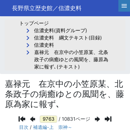
長野県立歴史館／信濃史料
トップページ
信濃史料(資料グループ)
信濃史料 綱文テキスト(目録)
信濃史料
嘉禄元 在京中の小笠原某、北条
政子の病癒ゆとの風聞を、藤原為
家に報ず､(テキスト)
嘉禄元 在京中の小笠原某、北
条政子の病癒ゆとの風聞を、藤
原為家に報ず､
/ 10831ページ