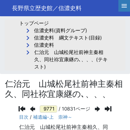
長野県立歴史館／信濃史料
トップページ
信濃史料(資料グループ)
信濃史料 綱文テキスト(目録)
信濃史料
仁治元 山城松尾社前神主秦相
久、同社祢宜康継の､、、、(テキ
スト)
仁治元 山城松尾社前神主秦相
久、同社祢宜康継の､、、、
/ 10831ページ