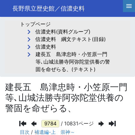
長野県立歴史館／信濃史料
トップページ
信濃史料(資料グループ)
信濃史料 綱文テキスト(目録)
信濃史料
建長五 島津忠時・小笠原一門
等､山城法勝寺阿弥陀堂供養の警
固を命ぜらる、(テキスト)
建長五 島津忠時・小笠原一門
等､山城法勝寺阿弥陀堂供養の
警固を命ぜらる、
/ 10831ページ