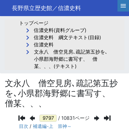
長野県立歴史館／信濃史料
トップページ
信濃史料(資料グループ)
信濃史料 綱文テキスト(目録)
信濃史料
文永八 僧空見房､疏記第五抄を､
小県郡海野郷に書写す、 僧
某、、、(テキスト)
文永八 僧空見房､疏記第五抄
を､小県郡海野郷に書写す、
僧某、、、
/ 10831ページ