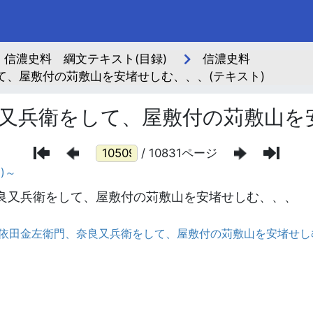
信濃史料 綱文テキスト(目録)
信濃史料
、屋敷付の苅敷山を安堵せしむ、、、(テキスト)
又兵衛をして、屋敷付の苅敷山を
/ 10831ページ