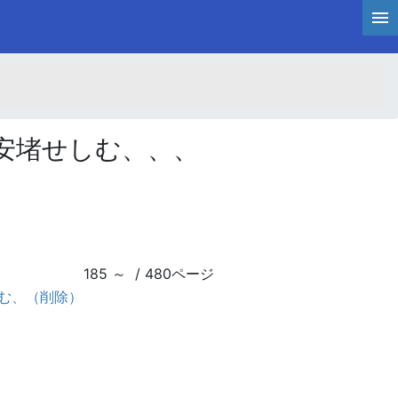
安堵せしむ、、、