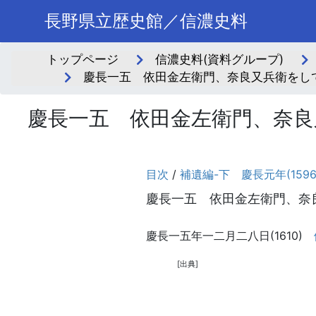
長野県立歴史館／信濃史料
トップページ
信濃史料(資料グループ)
慶長一五 依田金左衛門、奈良又兵衛をして
慶長一五 依田金左衛門、奈良