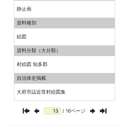
静止画
資料種別
絵図
資料分類（大分類）
村絵図 知多郡
自治体史掲載
大府市誌近世村絵図集
/ 16ページ