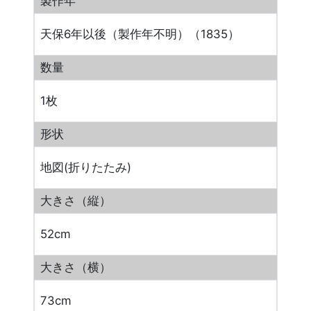
製作年
天保6年以後（製作年不明）（1835）
数量
1枚
形状
地図(折りたたみ)
大きさ（縦）
52cm
大きさ（横）
73cm