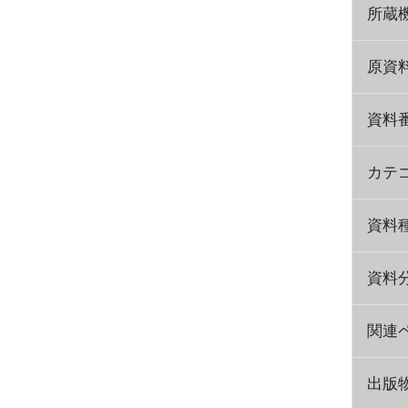
所蔵
原資
資料
カテ
資料
資料
関連ペ
出版