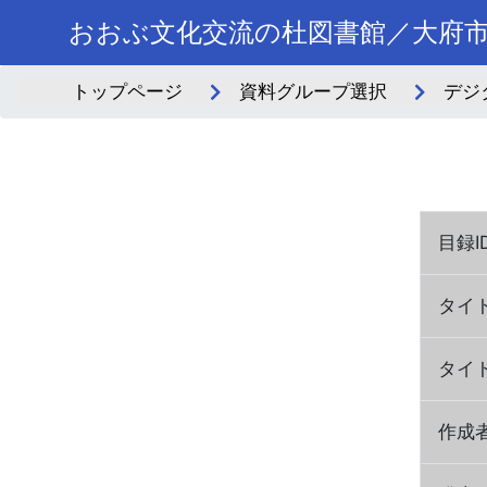
おおぶ文化交流の杜図書館／大府
トップページ
資料グループ選択
デジ
目録I
タイ
タイ
作成