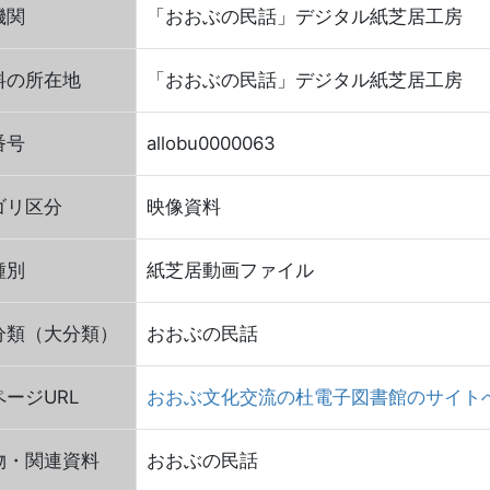
機関
「おおぶの民話」デジタル紙芝居工房
料の所在地
「おおぶの民話」デジタル紙芝居工房
番号
allobu0000063
ゴリ区分
映像資料
種別
紙芝居動画ファイル
分類（大分類）
おおぶの民話
ージURL
おおぶ文化交流の杜電子図書館のサイト
物・関連資料
おおぶの民話