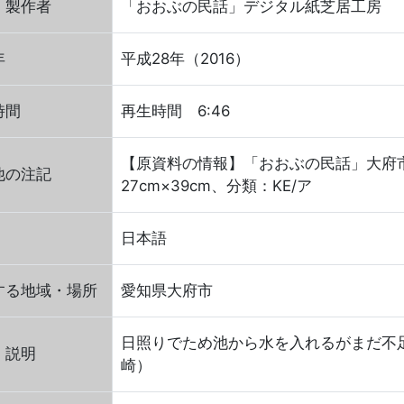
・製作者
「おおぶの民話」デジタル紙芝居工房
年
平成28年（2016）
時間
再生時間 6:46
【原資料の情報】「おおぶの民話」大府市
他の注記
27cm×39cm、分類：KE/ア
日本語
する地域・場所
愛知県大府市
日照りでため池から水を入れるがまだ不
・説明
崎）