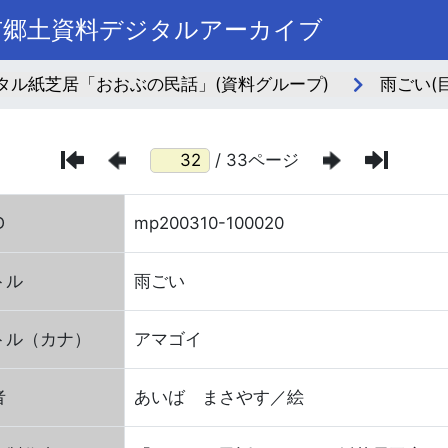
市郷土資料デジタルアーカイブ
タル紙芝居「おおぶの民話」(資料グループ)
雨ごい(
/ 33ページ
D
mp200310-100020
トル
雨ごい
トル（カナ）
アマゴイ
者
あいば まさやす／絵