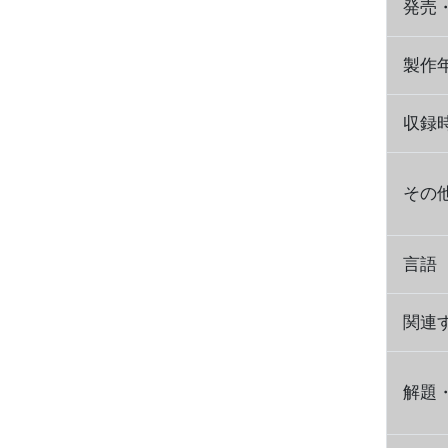
発売
製作
収録
その
言語
関連
解題