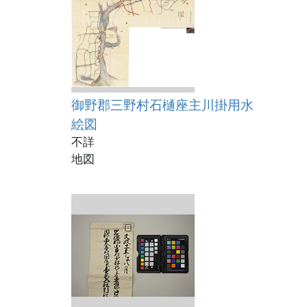
）
御野郡三野村石樋座主川掛用水
絵図
不詳
地図