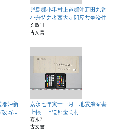
児島郡小串村上道郡沖新田九番
小舟持之者西大寺問屋共争論件
文政11
古文書
道郡沖新
嘉永七年寅十一月 地震潰家書
家改寄目
上帳 上道郡金岡村
嘉永7
古文書