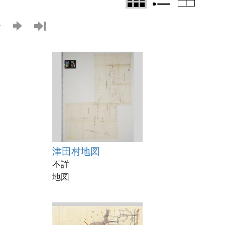
ジ
津田村地図
不詳
地図