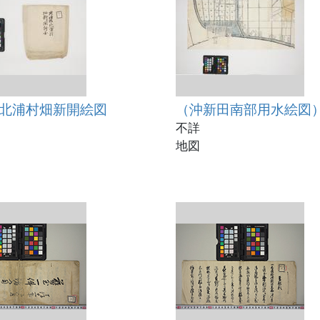
北浦村畑新開絵図
（沖新田南部用水絵図
不詳
地図