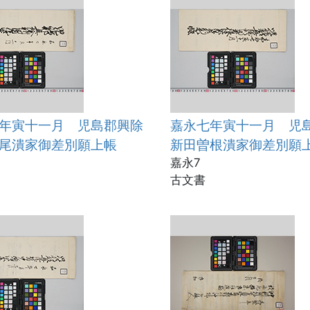
年寅十一月 児島郡興除
嘉永七年寅十一月 児
尾潰家御差別願上帳
新田曽根潰家御差別願
嘉永7
古文書