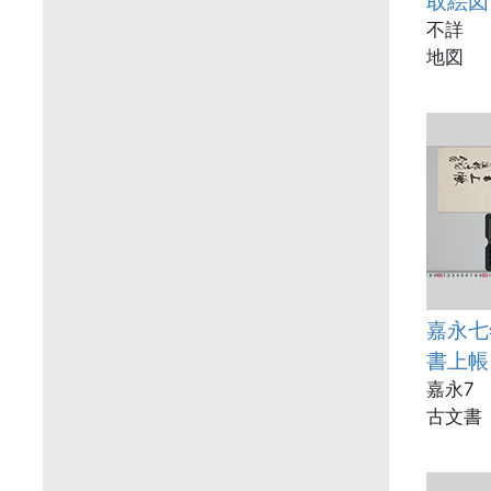
取絵図
不詳
地図
嘉永七
書上帳
嘉永7
古文書