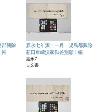
島郡興除
嘉永七年寅十一月 児島郡興除
上帳
新田東疇潰家御差別願上帳
嘉永7
古文書