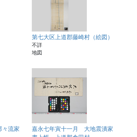
第七大区上道郡藤崎村（絵図）
不詳
地図
郡々流家
嘉永七年寅十一月 大地震潰家