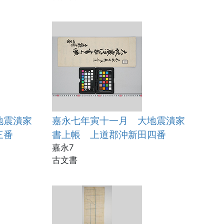
地震潰家
嘉永七年寅十一月 大地震潰家
三番
書上帳 上道郡沖新田四番
嘉永7
古文書