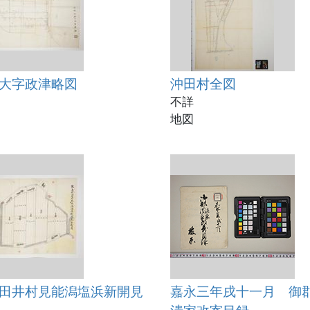
大字政津略図
沖田村全図
不詳
地図
田井村見能潟塩浜新開見
嘉永三年戌十一月 御