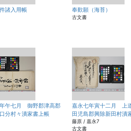
件諸入用帳
奉歎願（海苔）
古文書
年午七月 御野郡津高郡
嘉永七年寅十二月 上
口分村々潰家書上帳
田児島郡興除新田村潰
録并御郡中寄目録共
藤原 / 嘉永7
古文書