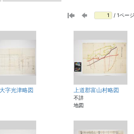
/ 1ペー
大字光津略図
上道郡富山村略図
不詳
地図