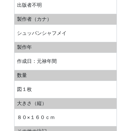
出版者不明
製作者（カナ）
シュッパンシャフメイ
製作年
作成日：元禄年間
数量
図１枚
大きさ（縦）
８０×１６０ｃｍ