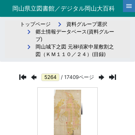
岡山県立図書館／デジタル岡山大百科
トップページ
資料グループ選択
郷土情報データベース(資料グルー
プ)
岡山城下之図 元禄頃家中屋敷割之
図（ＫＭ１１０／２４）(目録)
/ 17409ページ