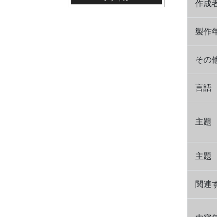
作成
製作
その
言語
主題
主題
関連