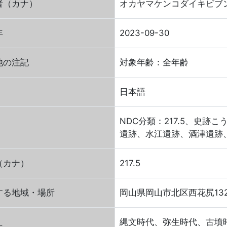
者（カナ）
オカヤマケンコダイキビブ
年
2023-09-30
他の注記
対象年齢：全年齢
日本語
NDC分類：217.5、史
遺跡、水江遺跡、酒津遺跡
（カナ）
217.5
する地域・場所
岡山県岡山市北区西花尻132
縄文時代、弥生時代、古墳