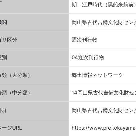
年
期、江戸時代（黒船来航前
機関
岡山県古代吉備文化財セン
ゴリ区分
逐次刊行物
種別
04逐次刊行物
分類（大分類）
郷土情報ネットワーク
分類（中分類）
14岡山県古代吉備文化財セ
料群
岡山県古代吉備文化財セン
ージURL
https://www.pref.okayama.j