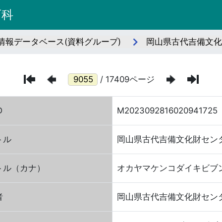
百科
情報データベース(資料グループ)
岡山県古代吉備文化
/ 17409ページ
D
M2023092816020941725
トル
岡山県古代吉備文化財セン
トル（カナ）
オカヤマケンコダイキビブ
者
岡山県古代吉備文化財セン