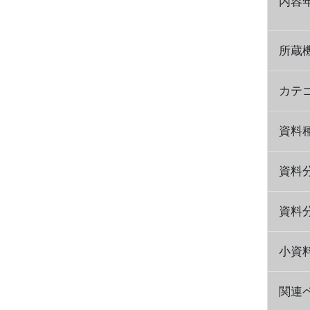
内容
所蔵
カテ
資料
資料
資料
小資
関連ペ