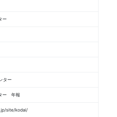
）
ター
ンター
ター 年報
p/site/kodai/