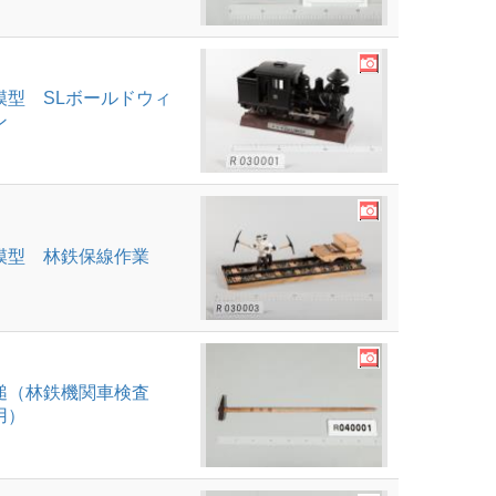
模型 SLボールドウィ
ン
模型 林鉄保線作業
槌（林鉄機関車検査
用）