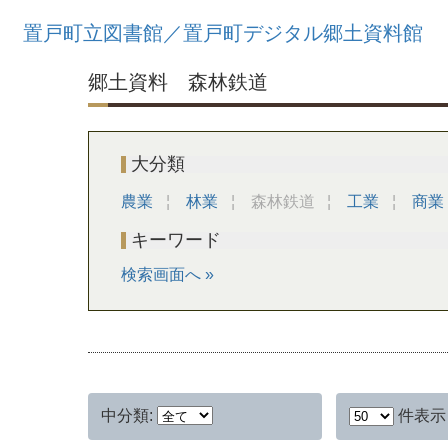
置戸町立図書館／置戸町デジタル郷土資料館
郷土資料
森林鉄道
大分類
農業
林業
森林鉄道
工業
商業
キーワード
検索画面へ
中分類:
件表示