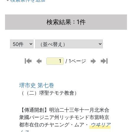
検索結果
: 1件
/ 1ページ
堺市史 第七巻
（（二）堺聖テモテ教會）
【傳通開創】明治二十三年十一月北米合
衆國バージニア州リッチモンド市當時京
都市在住のチヤニング・ムア・
ウヰリア