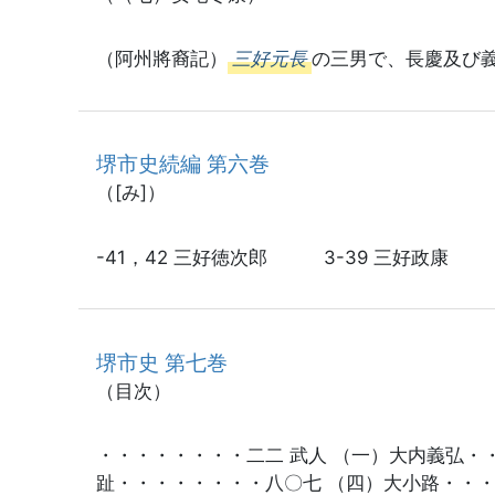
（阿州將裔記）
三好元長
の三男で、長慶及び
堺市史続編 第六巻
（[み]）
-41，42 三好徳次郎 3-39 三好政康 
堺市史 第七巻
（目次）
・・・・・・・・二二 武人 （一）大内義弘・
趾・・・・・・・・八〇七 （四）大小路・・・