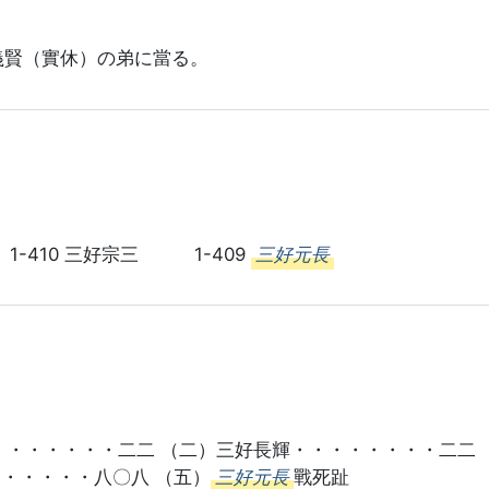
義賢（實休）の弟に當る。
1-410 三好宗三 1-409
三好元長
・・・・・・・二二 （二）三好長輝・・・・・・・・二二 
・・・・・八〇八 （五）
三好元長
戰死趾