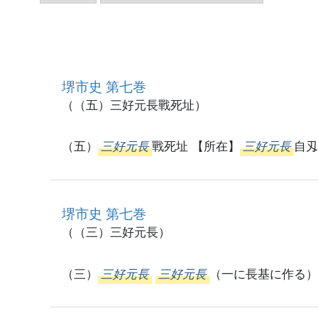
堺市史 第七巻
（（五）三好元長戰死址）
（五）
三好元長
戰死址 【所在】
三好元長
自刄
堺市史 第七巻
（（三）三好元長）
（三）
三好元長
三好元長
（一に長基に作る）