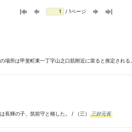
/ 1ページ
の場所は甲斐町東一丁字山之口筋附近に當ると推定される。 
は長輝の子、筑前守と稱した。 / （三）
三好元長