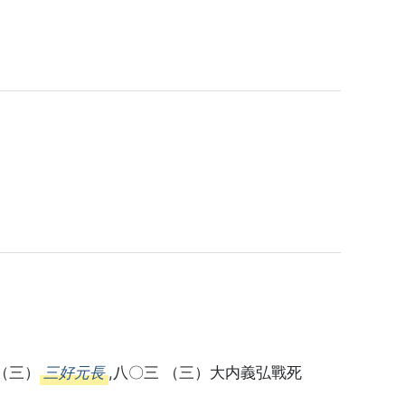
（三）
三好元長
,八〇三 （三）大内義弘戰死