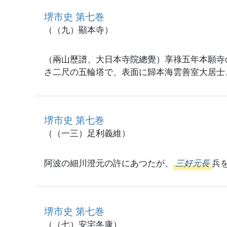
堺市史 第七巻
（（九）顯本寺）
（兩山歷譜、大日本寺院總覺）享祿五年本願寺
さ二尺の五輪塔で、表面に歸本海雲善室大居士
堺市史 第七巻
（（一三）足利義維）
阿波の細川澄元の許にあつたが、
三好元長
兵
堺市史 第七巻
（（七）安宅冬康）