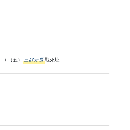
/ （五）
三好元長
戰死址