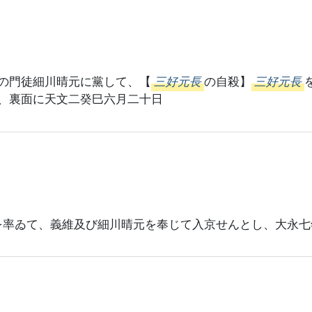
の門徒細川晴元に黨して、【
三好元長
の自殺】
三好元長
、裏面に天文二癸巳六月二十日
を率ゐて、義維及び細川晴元を奉じて入京せんとし、大永七