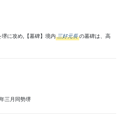
を堺に攻め,【墓碑】境内
三好元長
の墓碑は、高
年三月同勢堺